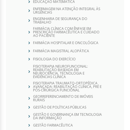
EDUCAÇÃO MATEMÁTICA
ENFERMAGEM NA ATENÇÃO INTEGRAL ÀS
URGÊNCIAS
ENGENHARIA DE SEGURANÇA DO
TRABALHO
FARMÁCIA CLÍNICA COM ÊNFASE EM
PRESCRIÇÃO FARMACÊUTICA E CUIDADO
AO PACIENTE
FARMÁCIA HOSPITALAR E ONCOLÓGICA
FARMÁCIA MAGISTRAL ALOPÁTICA
FISIOLOGIA DO EXERCÍCIO
FISIOTERAPIA NEUROFUNCIONAL:
REABILITAÇÃO BASEADA EM
NEUROCIÊNCIA, TECNOLOGIA E
EVIDÊNCIAS CLÍNICA
FISIOTERAPIA TRAUMATO-ORTOPÉDICA
AVANÇADA: REABILITAÇÃO CLÍNICA, PRÉ E
PÓS-CIRÚRGICA FUNCIONAL
GEORREFERENCIAMENTO DE IMÓVEIS
RURAIS
GESTÃO DE POLÍTICAS PÚBLICAS
GESTÃO E GOVERNANÇA EM TECNOLOGIA
DA INFORMAÇÃO
GESTÃO FARMACÊUTICA