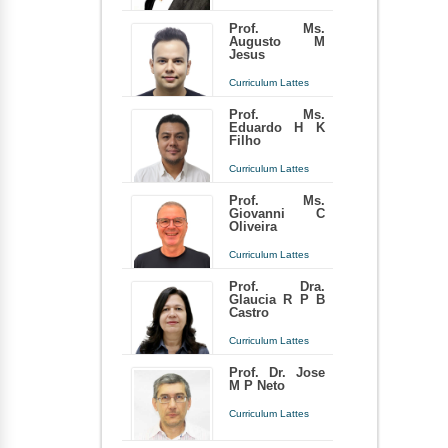
angelo.veiga@fef.edu.br
Prof. Ms.
Augusto M
Docente há 19 anos e 6 meses
Jesus
Curriculum Lattes
augustodejesus@fef.edu.br
Prof. Ms.
Eduardo H K
Docente há 3 anos e 3 meses
Filho
Curriculum Lattes
eduardohideto@hotmail.com
Prof. Ms.
Giovanni C
Docente há 11 anos e 11 meses
Oliveira
Curriculum Lattes
coordenacao.farmacia@fef.edu.br
Prof. Dra.
Glaucia R P B
Docente há 21 anos
Castro
Curriculum Lattes
coordenacao.matematica@fef.edu.br
Prof. Dr. Jose
M P Neto
Docente há 22 anos e 6 meses
Curriculum Lattes