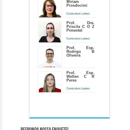
Miriam
Prosdocimi
Curriculum Lattes
mprosdocimi@unifef.edu.br
Prof. Dra.
Priscila C O Z
Docente há 6 meses
Pimentel
Curriculum Lattes
priscila_zignani@fef.edu.br
Prof. Esp.
Rodrigo B
Docente há 6 anos e 5 meses
Oliveira
rodrigobelezau2@hotmail.com
Prof. Esp.
Wellen C R
Docente há 4 anos
Peres
Curriculum Lattes
wellenperes@hotmail.com
Docente há 10 anos e 4 meses
Responda nossa Enquete!