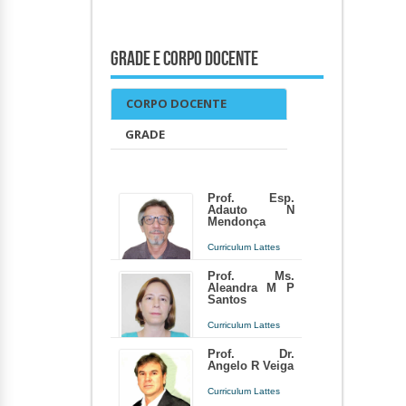
Grade e Corpo Docente
CORPO DOCENTE
GRADE
Prof. Esp.
Adauto N
Mendonça
Curriculum Lattes
anossam23@yahoo.com.br
Prof. Ms.
Aleandra M P
Docente há 22 anos e 6 meses
Santos
Curriculum Lattes
aleandrapolegati@hotmail.com
Prof. Dr.
Angelo R Veiga
Docente há 12 anos
Curriculum Lattes