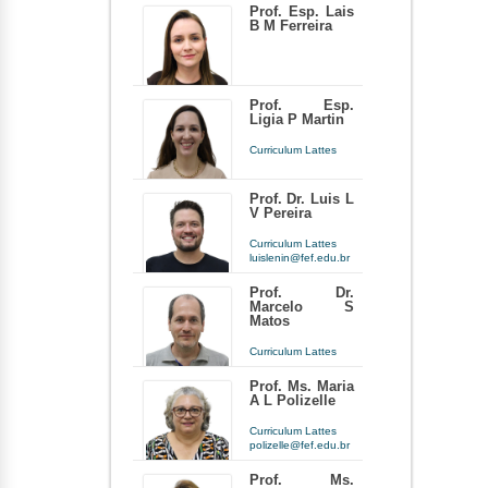
jmpintoneto@gmail.com
Prof. Esp. Lais
B M Ferreira
Docente há 36 anos e 1 mês
lais.ferreira@unifef.edu.br
Prof. Esp.
Ligia P Martin
Docente há 4 meses
Curriculum Lattes
ligiapezatti@gmail.com
Prof. Dr. Luis L
V Pereira
Docente há 2 anos
Curriculum Lattes
luislenin@fef.edu.br
Docente há 2 anos
Prof. Dr.
Marcelo S
Matos
Curriculum Lattes
coordenacao.jornalismo@fef.edu.br
Prof. Ms. Maria
A L Polizelle
Docente há 15 anos e 6 meses
Curriculum Lattes
polizelle@fef.edu.br
Docente há 21 anos
Prof. Ms.
e 5 meses