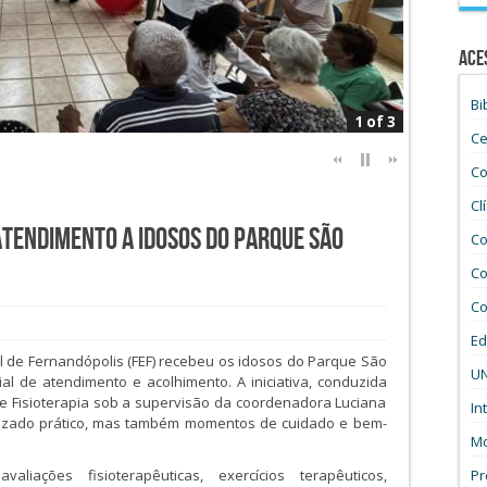
Ace
Bi
1 of 3
Ce
Co
Cl
tendimento a idosos do Parque São
Co
Co
Co
Ed
 de Fernandópolis (FEF) recebeu os idosos do Parque São
UN
l de atendimento e acolhimento. A iniciativa, conduzida
e Fisioterapia sob a supervisão da coordenadora Luciana
In
izado prático, mas também momentos de cuidado e bem-
Mo
Pr
aliações fisioterapêuticas, exercícios terapêuticos,