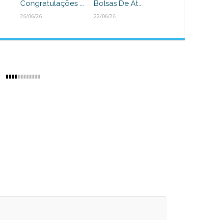
Congratulações ...
Bolsas De At...
26/06/26
22/06/26