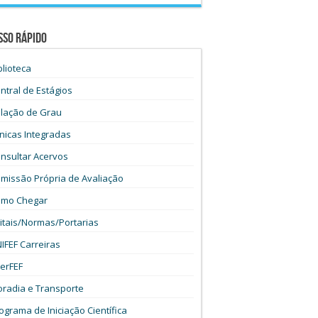
sso Rápido
blioteca
ntral de Estágios
lação de Grau
ínicas Integradas
nsultar Acervos
missão Própria de Avaliação
mo Chegar
itais/Normas/Portarias
IFEF Carreiras
terFEF
radia e Transporte
ograma de Iniciação Científica