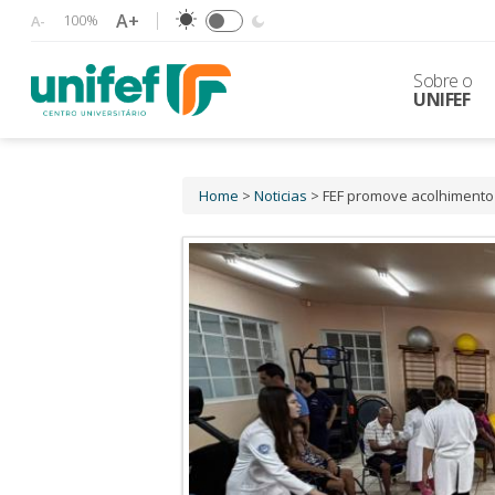
A+
100%
A-
Sobre o
UNIFEF
Home
>
Noticias
> FEF promove acolhimento 