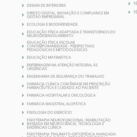
DESIGN DE INTERIORES
T
DIREITO DIGITAL, INOVAÇÃO E COMPLIANCE EM
GESTÃO EMPRESARIAL
ECOLOGIA E BIODIVERSIDADE
EDUCAÇÃO FÍSICA ADAPTADA E TRANSTORNOS DO
NEURODESENVOLVIMENTO
EDUCAÇÃO FÍSICA ESCOLAR
CONTEMPORANEIDADE:- PERSPECTIVAS
PEDAGÓGICAS E METODOLÓGICAS
EDUCAÇÃO MATEMÁTICA
ENFERMAGEM NA ATENÇÃO INTEGRAL ÀS
URGÊNCIAS
ENGENHARIA DE SEGURANÇA DO TRABALHO
FARMÁCIA CLÍNICA COM ÊNFASE EM PRESCRIÇÃO
FARMACÊUTICA E CUIDADO AO PACIENTE
FARMÁCIA HOSPITALAR E ONCOLÓGICA
FARMÁCIA MAGISTRAL ALOPÁTICA
FISIOLOGIA DO EXERCÍCIO
FISIOTERAPIA NEUROFUNCIONAL: REABILITAÇÃO
BASEADA EM NEUROCIÊNCIA, TECNOLOGIA E
EVIDÊNCIAS CLÍNICA
FISIOTERAPIA TRAUMATO-ORTOPÉDICA AVANÇADA:
REABILITAÇÃO CLÍNICA, PRÉ E PÓS-CIRÚRGICA